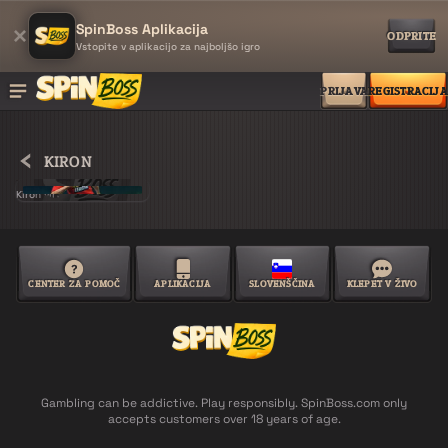
SpinBoss Aplikacija
ODPRITE
Vstopite v aplikacijo za najboljšo igro
PRIJAVA
REGISTRACIJA
KIRON
Kiron virtual sports
CENTER ZA POMOČ
APLIKACIJA
SLOVENŠČINA
KLEPET V ŽIVO
Gambling can be addictive. Play responsibly. SpinBoss.com only
accepts customers over 18 years of age.