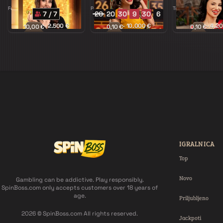
T
P
B
B
B
B
11
29
29
19
Free Bet Blackjack 6
PowerUP Roulette
Treasure Island
7 / 7
20
20
30
9
30
6
B
P
B
23
17
- 2.500 €
- 10.000 €
- 4.2
10,00 €
0,10 €
0,10 €
30
17
18
12
28
1
14
12
9
28
8
28
22
23
IGRALNICA
Top
Novo
Gambling can be addictive. Play responsibly.
SpinBoss.com only accepts customers over 18 years of
age.
Priljubljeno
2026 © SpinBoss.com All rights reserved.
Jackpoti