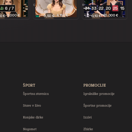
16
8
2
13
9
7
87 - Emerald
Casino Hold'em
Roulette Azure
6 / 7
31
33
22
20
25
15
28
33
- 1.000 €
- 4.150 €
- 20.000 €
0 €
0,50 €
0,10 €
8
17
17
0
12
18
11
17
35
35
21
16
35
0
ŠPORT
PROMOCIJE
Športna stavnica
Igralniške promocije
Stave v živo
Športne promocije
Konjske dirke
Izzivi
Nogomet
Zbirke