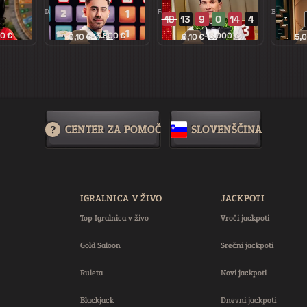
6
20
P
B
P
P
B
P
Dice City
Fortune Roulette
Blackjack 
18
13
9
0
14
4
B
B
P
00 €
- 3.800 €
- 5.000 €
0,10 €
0,10 €
5,0
13
8
34
29
7
7
14
25
22
14
5
31
14
12
CENTER ZA POMOČ
SLOVENŠČINA
IGRALNICA V ŽIVO
JACKPOTI
Top Igralnica v živo
Vroči jackpoti
Gold Saloon
Srečni jackpoti
Ruleta
Novi jackpoti
Blackjack
Dnevni jackpoti