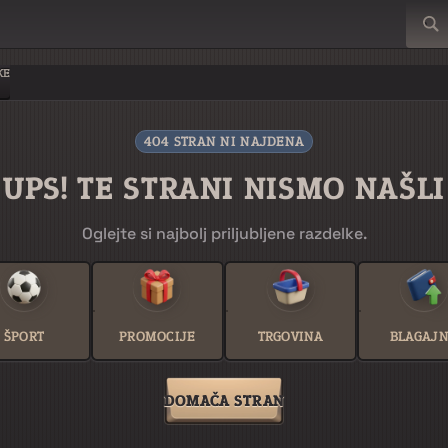
KE
404 STRAN NI NAJDENA
UPS! TE STRANI NISMO NAŠLI
Oglejte si najbolj priljubljene razdelke.
ŠPORT
PROMOCIJE
TRGOVINA
BLAGAJ
DOMAČA STRAN