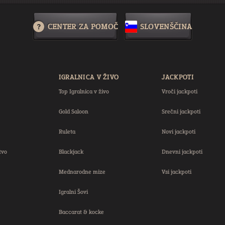
CENTER ZA POMOČ
SLOVENŠČINA
IGRALNICA V ŽIVO
JACKPOTI
Top Igralnica v živo
Vroči jackpoti
Gold Saloon
Srečni jackpoti
Ruleta
Novi jackpoti
tvo
Blackjack
Dnevni jackpoti
Mednarodne mize
Vsi jackpoti
Igralni Šovi
Baccarat & kocke