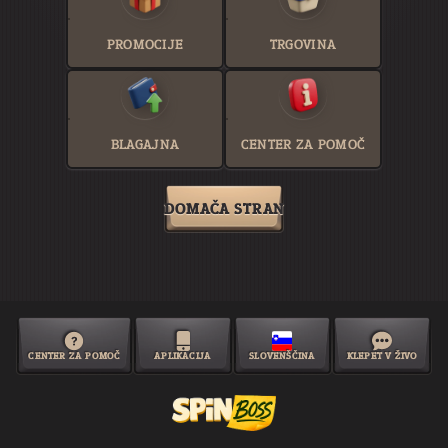
PROMOCIJE
TRGOVINA
BLAGAJNA
CENTER ZA POMOČ
DOMAČA STRAN
CENTER ZA POMOČ
APLIKACIJA
SLOVENŠČINA
KLEPET V ŽIVO