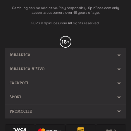
Gambling can be addictive. Play responsibly. SpinBoss.com only
accepts customers over 18 years of age.
2026 © SpinBoss.com All rights reserved.
IGRALNICA
IGRALNICA V ŽIVO
JACKPOTI
ŠPORT
PROMOCIJE
Več