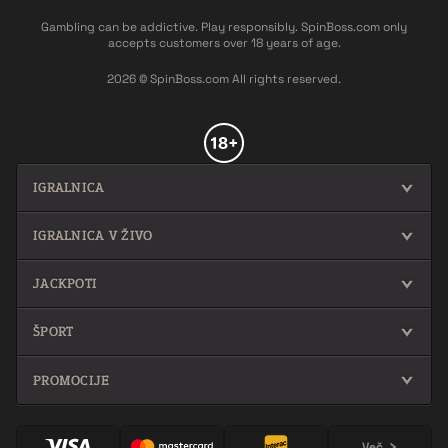
Gambling can be addictive. Play responsibly. SpinBoss.com only
accepts customers over 18 years of age.
2026 © SpinBoss.com All rights reserved.
IGRALNICA
IGRALNICA V ŽIVO
JACKPOTI
ŠPORT
PROMOCIJE
Več